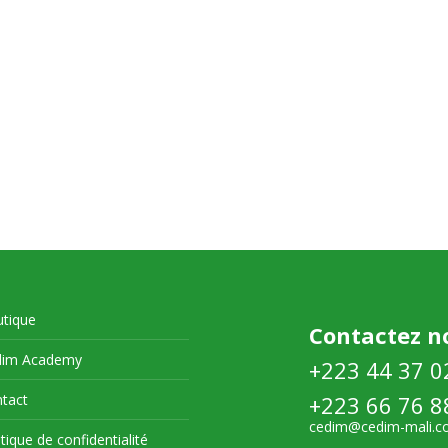
tique
Contactez n
dim Academy
+223 44 37 0
tact
+223 66 76 8
cedim@cedim-mali.
itique de confidentialité