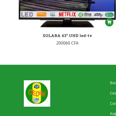
SOLARA 43″ UHD led-tv
200060
CFA
Bou
Ce
Con
Pol