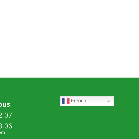
French
ous
2 07
8 06
com