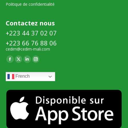
Politique de confidentialité
Contactez nous
+223 44 37 02 07
+223 66 76 88 06
cedim@cedim-mali.com
Trouvez nous sur :
La
La
La
La
page
page
page
page
French
Facebook
X
LinkedIn
Instagram
s'ouvre
s'ouvre
s'ouvre
s'ouvre
dans
dans
dans
dans
une
une
une
une
nouvelle
nouvelle
nouvelle
nouvelle
fenêtre
fenêtre
fenêtre
fenêtre