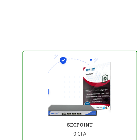
SECPOINT
0
CFA