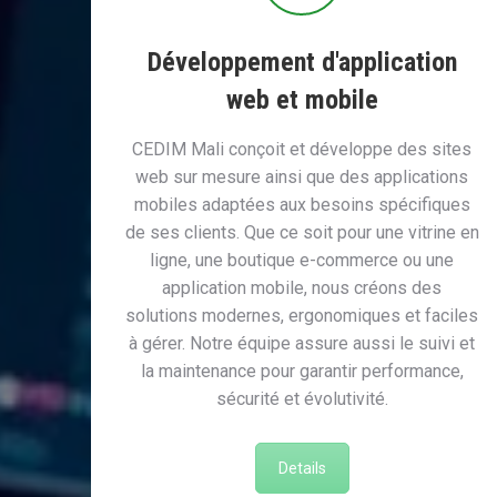
Développement d'application
web et mobile
CEDIM Mali conçoit et développe des sites
web sur mesure ainsi que des applications
mobiles adaptées aux besoins spécifiques
de ses clients. Que ce soit pour une vitrine en
ligne, une boutique e-commerce ou une
application mobile, nous créons des
solutions modernes, ergonomiques et faciles
à gérer. Notre équipe assure aussi le suivi et
la maintenance pour garantir performance,
sécurité et évolutivité.
Details