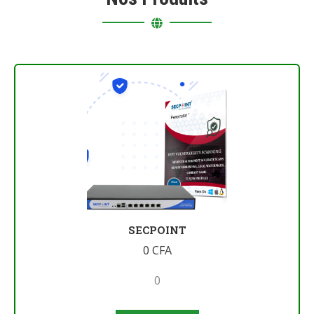
SECPOINT
0
CFA
0