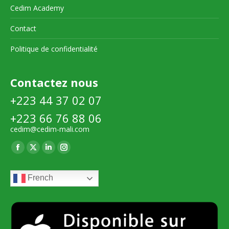
Cedim Academy
Contact
Politique de confidentialité
Contactez nous
+223 44 37 02 07
+223 66 76 88 06
cedim@cedim-mali.com
Trouvez nous sur :
La
La
La
La
page
page
page
page
French
Facebook
X
LinkedIn
Instagram
s'ouvre
s'ouvre
s'ouvre
s'ouvre
dans
dans
dans
dans
une
une
une
une