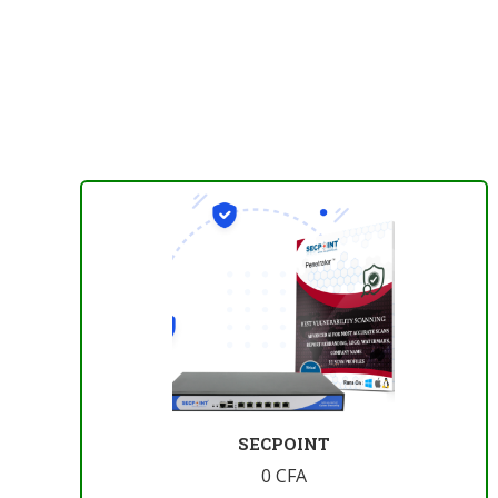
SECPOINT
0
CFA