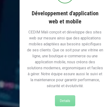
Développement d'application
web et mobile
CEDIM Mali conçoit et développe des sites
web sur mesure ainsi que des applications
mobiles adaptées aux besoins spécifiques
de ses clients. Que ce soit pour une vitrine en
ligne, une boutique e-commerce ou une
application mobile, nous créons des
solutions modernes, ergonomiques et faciles
à gérer. Notre équipe assure aussi le suivi et
la maintenance pour garantir performance,
sécurité et évolutivité.
Details