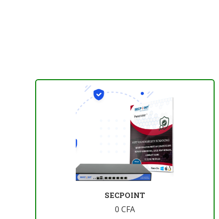
SECPOINT
0
CFA