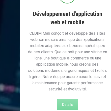
Développement d'application
web et mobile
CEDIM Mali conçoit et développe des sites
web sur mesure ainsi que des applications
mobiles adaptées aux besoins spécifiques
de ses clients. Que ce soit pour une vitrine en
ligne, une boutique e-commerce ou une
application mobile, nous créons des
solutions modernes, ergonomiques et faciles
à gérer. Notre équipe assure aussi le suivi et
la maintenance pour garantir performance,
sécurité et évolutivité.
Details