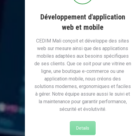
Développement d'application
web et mobile
CEDIM Mali conçoit et développe des sites
web sur mesure ainsi que des applications
mobiles adaptées aux besoins spécifiques
de ses clients. Que ce soit pour une vitrine en
ligne, une boutique e-commerce ou une
application mobile, nous créons des
solutions modernes, ergonomiques et faciles
à gérer. Notre équipe assure aussi le suivi et
la maintenance pour garantir performance,
sécurité et évolutivité.
Details