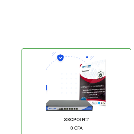
SECPOINT
0
CFA