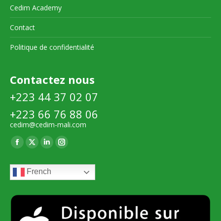
Cedim Academy
Contact
Politique de confidentialité
Contactez nous
+223 44 37 02 07
+223 66 76 88 06
cedim@cedim-mali.com
Trouvez nous sur :
La
La
La
La
page
page
page
page
French
Facebook
X
LinkedIn
Instagram
s'ouvre
s'ouvre
s'ouvre
s'ouvre
dans
dans
dans
dans
une
une
une
une