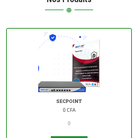
SECPOINT
0
CFA
0