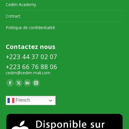
Cedim Academy
Contact
Politique de confidentialité
Contactez nous
+223 44 37 02 07
+223 66 76 88 06
cedim@cedim-mali.com
Trouvez nous sur :
La
La
La
La
page
page
page
page
French
Facebook
X
LinkedIn
Instagram
s'ouvre
s'ouvre
s'ouvre
s'ouvre
dans
dans
dans
dans
une
une
une
une