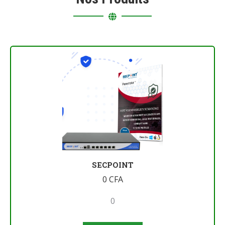
SECPOINT
0
CFA
0