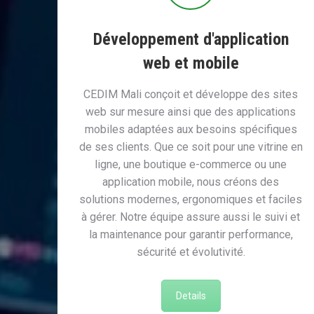
Développement d'application
web et mobile
CEDIM Mali conçoit et développe des sites
web sur mesure ainsi que des applications
mobiles adaptées aux besoins spécifiques
de ses clients. Que ce soit pour une vitrine en
ligne, une boutique e-commerce ou une
application mobile, nous créons des
solutions modernes, ergonomiques et faciles
à gérer. Notre équipe assure aussi le suivi et
la maintenance pour garantir performance,
sécurité et évolutivité.
Details