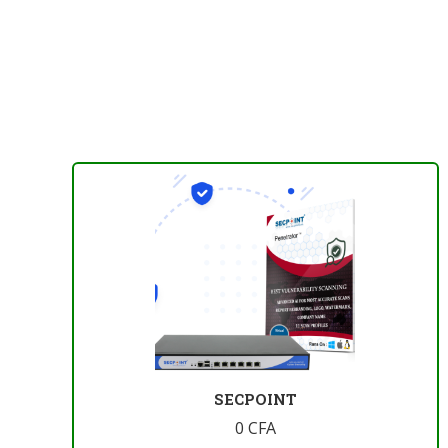
SECPOINT
0
CFA