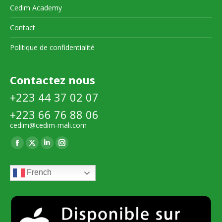
Cedim Academy
Contact
Politique de confidentialité
Contactez nous
+223 44 37 02 07
+223 66 76 88 06
cedim@cedim-mali.com
Trouvez nous sur :
La
La
La
La
page
page
page
page
French
Facebook
X
LinkedIn
Instagram
s'ouvre
s'ouvre
s'ouvre
s'ouvre
dans
dans
dans
dans
une
une
une
une