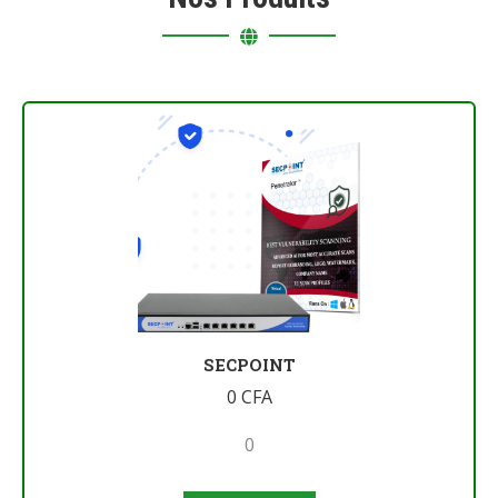
SECPOINT
0
CFA
0