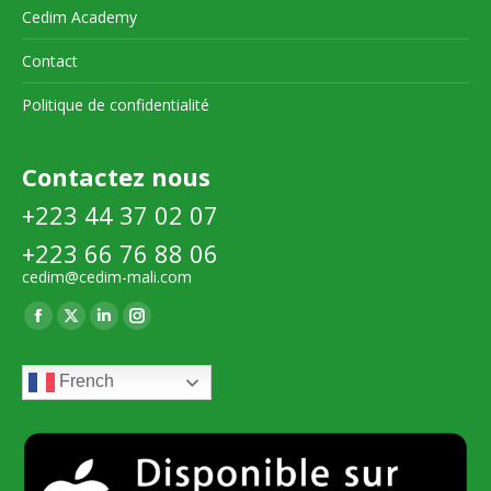
Cedim Academy
Contact
Politique de confidentialité
Contactez nous
+223 44 37 02 07
+223 66 76 88 06
cedim@cedim-mali.com
Trouvez nous sur :
La
La
La
La
page
page
page
page
French
Facebook
X
LinkedIn
Instagram
s'ouvre
s'ouvre
s'ouvre
s'ouvre
dans
dans
dans
dans
une
une
une
une