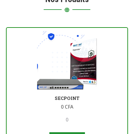
SECPOINT
0
CFA
0