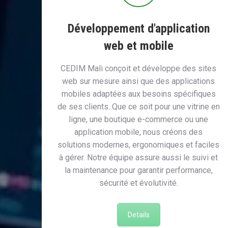
Développement d'application
web et mobile
CEDIM Mali conçoit et développe des sites
web sur mesure ainsi que des applications
mobiles adaptées aux besoins spécifiques
de ses clients. Que ce soit pour une vitrine en
ligne, une boutique e-commerce ou une
application mobile, nous créons des
solutions modernes, ergonomiques et faciles
à gérer. Notre équipe assure aussi le suivi et
la maintenance pour garantir performance,
sécurité et évolutivité.
Details