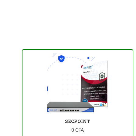
SECPOINT
0
CFA