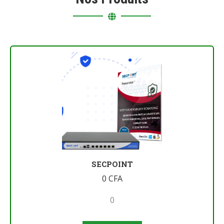
SECPOINT
0
CFA
0