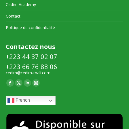
Cedim Academy
Contact
Politique de confidentialité
Contactez nous
+223 44 37 02 07
+223 66 76 88 06
cedim@cedim-mali.com
Trouvez nous sur :
La
La
La
La
page
page
page
page
French
Facebook
X
LinkedIn
Instagram
s'ouvre
s'ouvre
s'ouvre
s'ouvre
dans
dans
dans
dans
une
une
une
une