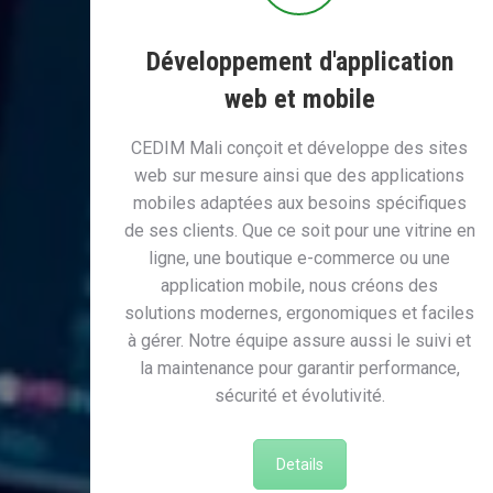
Développement d'application
web et mobile
CEDIM Mali conçoit et développe des sites
web sur mesure ainsi que des applications
mobiles adaptées aux besoins spécifiques
de ses clients. Que ce soit pour une vitrine en
ligne, une boutique e-commerce ou une
application mobile, nous créons des
solutions modernes, ergonomiques et faciles
à gérer. Notre équipe assure aussi le suivi et
la maintenance pour garantir performance,
sécurité et évolutivité.
Details