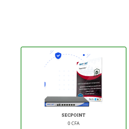
SECPOINT
0
CFA