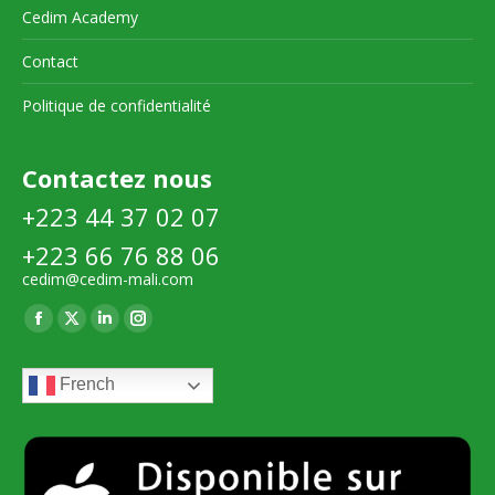
Cedim Academy
Contact
Politique de confidentialité
Contactez nous
+223 44 37 02 07
+223 66 76 88 06
cedim@cedim-mali.com
Trouvez nous sur :
La
La
La
La
page
page
page
page
French
Facebook
X
LinkedIn
Instagram
s'ouvre
s'ouvre
s'ouvre
s'ouvre
dans
dans
dans
dans
une
une
une
une