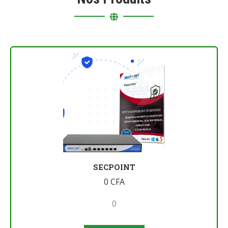
SECPOINT
0
CFA
0