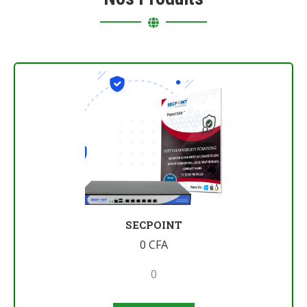
SECPOINT
0
CFA
0