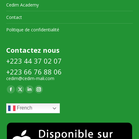
Cedim Academy
Contact
Politique de confidentialité
Contactez nous
+223 44 37 02 07
+223 66 76 88 06
cedim@cedim-mali.com
Trouvez nous sur :
La
La
La
La
page
page
page
page
French
Facebook
X
LinkedIn
Instagram
s'ouvre
s'ouvre
s'ouvre
s'ouvre
dans
dans
dans
dans
une
une
une
une