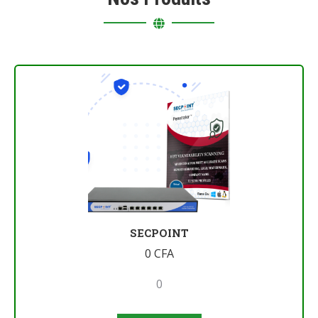
SECPOINT
0
CFA
0