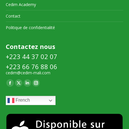
Cedim Academy
Contact
Politique de confidentialité
Contactez nous
+223 44 37 02 07
+223 66 76 88 06
cedim@cedim-mali.com
Trouvez nous sur :
La
La
La
La
page
page
page
page
French
Facebook
X
LinkedIn
Instagram
s'ouvre
s'ouvre
s'ouvre
s'ouvre
dans
dans
dans
dans
une
une
une
une