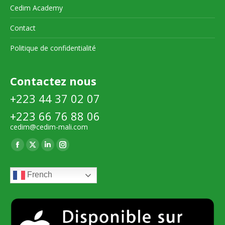
Cedim Academy
Contact
Politique de confidentialité
Contactez nous
+223 44 37 02 07
+223 66 76 88 06
cedim@cedim-mali.com
Trouvez nous sur :
La
La
La
La
page
page
page
page
French
Facebook
X
LinkedIn
Instagram
s'ouvre
s'ouvre
s'ouvre
s'ouvre
dans
dans
dans
dans
une
une
une
une