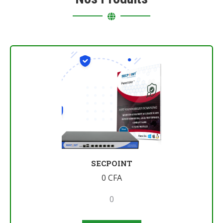
SECPOINT
0
CFA
0