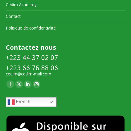
Cedim Academy
Contact
Politique de confidentialité
Contactez nous
+223 44 37 02 07
+223 66 76 88 06
cedim@cedim-mali.com
Trouvez nous sur :
La
La
La
La
page
page
page
page
French
Facebook
X
LinkedIn
Instagram
s'ouvre
s'ouvre
s'ouvre
s'ouvre
dans
dans
dans
dans
une
une
une
une