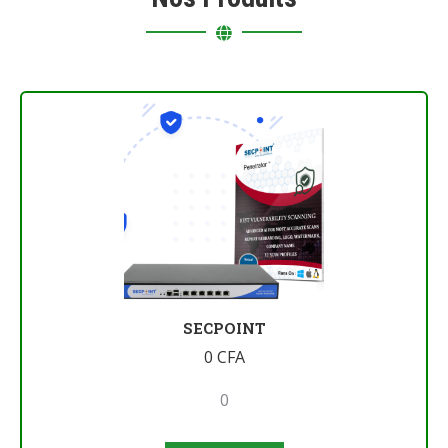
SECPOINT
0
CFA
0