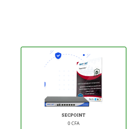
SECPOINT
0
CFA