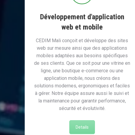
Développement d'application
web et mobile
CEDIM Mali conçoit et développe des sites
web sur mesure ainsi que des applications
mobiles adaptées aux besoins spécifiques
de ses clients. Que ce soit pour une vitrine en
ligne, une boutique e-commerce ou une
application mobile, nous créons des
solutions modernes, ergonomiques et faciles
à gérer. Notre équipe assure aussi le suivi et
la maintenance pour garantir performance,
sécurité et évolutivité.
Details