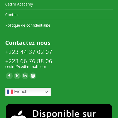
Cedim Academy
Contact
Politique de confidentialité
Contactez nous
+223 44 37 02 07
+223 66 76 88 06
cedim@cedim-mali.com
Trouvez nous sur :
La
La
La
La
page
page
page
page
French
Facebook
X
LinkedIn
Instagram
s'ouvre
s'ouvre
s'ouvre
s'ouvre
dans
dans
dans
dans
une
une
une
une