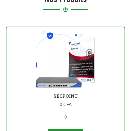
SECPOINT
0
CFA
0