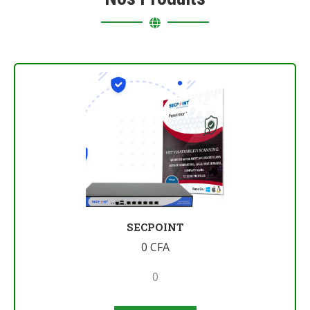
SECPOINT
0
CFA
0