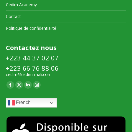
Cedim Academy
Contact
Politique de confidentialité
Contactez nous
+223 44 37 02 07
+223 66 76 88 06
cedim@cedim-mali.com
Trouvez nous sur :
La
La
La
La
page
page
page
page
French
Facebook
X
LinkedIn
Instagram
s'ouvre
s'ouvre
s'ouvre
s'ouvre
dans
dans
dans
dans
une
une
une
une