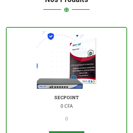
SECPOINT
0
CFA
0