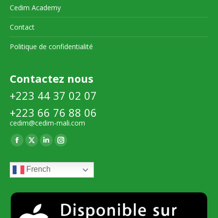
Cedim Academy
Contact
Politique de confidentialité
Contactez nous
+223 44 37 02 07
+223 66 76 88 06
cedim@cedim-mali.com
Trouvez nous sur :
La
La
La
La
page
page
page
page
French
Facebook
X
LinkedIn
Instagram
s'ouvre
s'ouvre
s'ouvre
s'ouvre
dans
dans
dans
dans
une
une
une
une