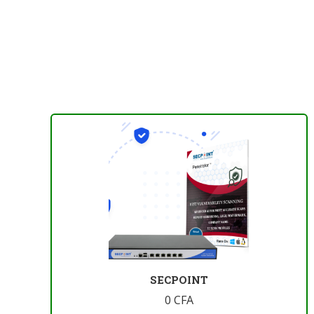
SECPOINT
0
CFA