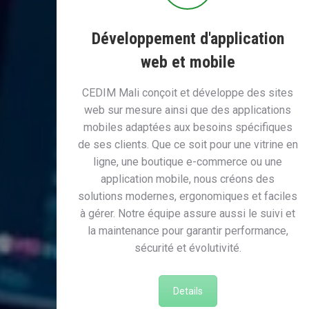
Développement d'application
web et mobile
CEDIM Mali conçoit et développe des sites
web sur mesure ainsi que des applications
mobiles adaptées aux besoins spécifiques
de ses clients. Que ce soit pour une vitrine en
ligne, une boutique e-commerce ou une
application mobile, nous créons des
solutions modernes, ergonomiques et faciles
à gérer. Notre équipe assure aussi le suivi et
la maintenance pour garantir performance,
sécurité et évolutivité.
Details