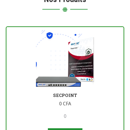
SECPOINT
0
CFA
0