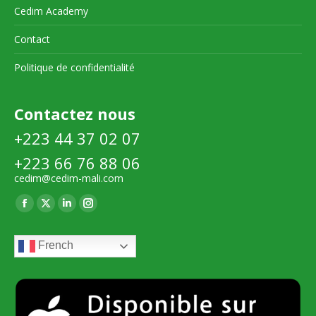
Cedim Academy
Contact
Politique de confidentialité
Contactez nous
+223 44 37 02 07
+223 66 76 88 06
cedim@cedim-mali.com
Trouvez nous sur :
La
La
La
La
page
page
page
page
French
Facebook
X
LinkedIn
Instagram
s'ouvre
s'ouvre
s'ouvre
s'ouvre
dans
dans
dans
dans
une
une
une
une