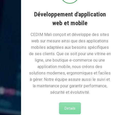
Développement d'application
web et mobile
CEDIM Mali conçoit et développe des sites
web sur mesure ainsi que des applications
mobiles adaptées aux besoins spécifiques
de ses clients. Que ce soit pour une vitrine en
ligne, une boutique e-commerce ou une
application mobile, nous créons des
solutions modernes, ergonomiques et faciles
à gérer. Notre équipe assure aussi le suivi et
la maintenance pour garantir performance,
sécurité et évolutivité.
Details