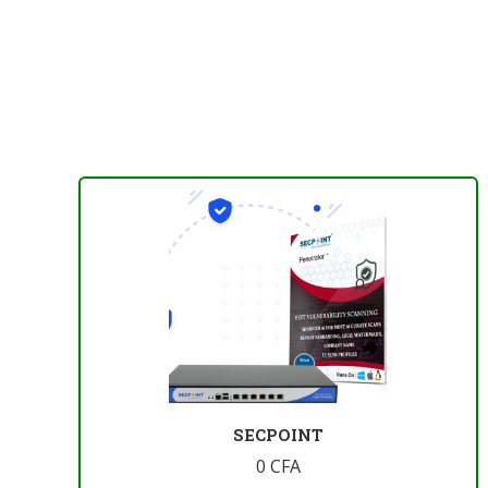
SECPOINT
0
CFA