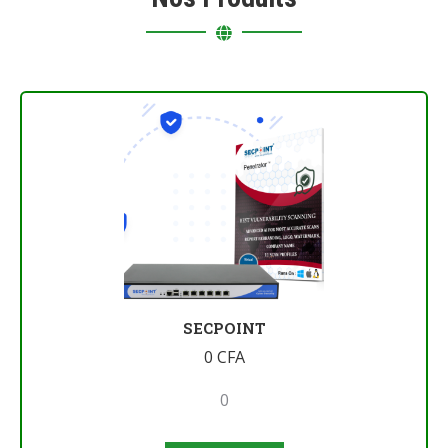
SECPOINT
0
CFA
0