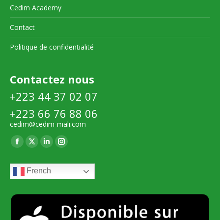
Cedim Academy
Contact
Politique de confidentialité
Contactez nous
+223 44 37 02 07
+223 66 76 88 06
cedim@cedim-mali.com
Trouvez nous sur :
La
La
La
La
page
page
page
page
French
Facebook
X
LinkedIn
Instagram
s'ouvre
s'ouvre
s'ouvre
s'ouvre
dans
dans
dans
dans
une
une
une
une