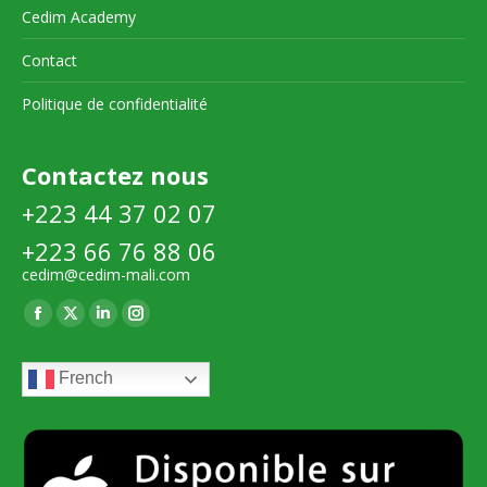
Cedim Academy
Contact
Politique de confidentialité
Contactez nous
+223 44 37 02 07
+223 66 76 88 06
cedim@cedim-mali.com
Trouvez nous sur :
La
La
La
La
page
page
page
page
French
Facebook
X
LinkedIn
Instagram
s'ouvre
s'ouvre
s'ouvre
s'ouvre
dans
dans
dans
dans
une
une
une
une