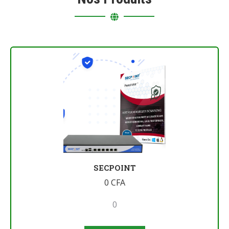
SECPOINT
0
CFA
0