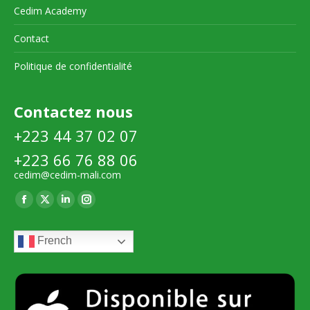
Cedim Academy
Contact
Politique de confidentialité
Contactez nous
+223 44 37 02 07
+223 66 76 88 06
cedim@cedim-mali.com
Trouvez nous sur :
La
La
La
La
page
page
page
page
French
Facebook
X
LinkedIn
Instagram
s'ouvre
s'ouvre
s'ouvre
s'ouvre
dans
dans
dans
dans
une
une
une
une