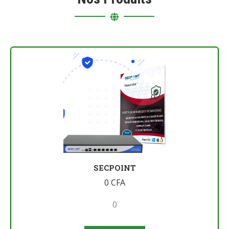
SECPOINT
0
CFA
0