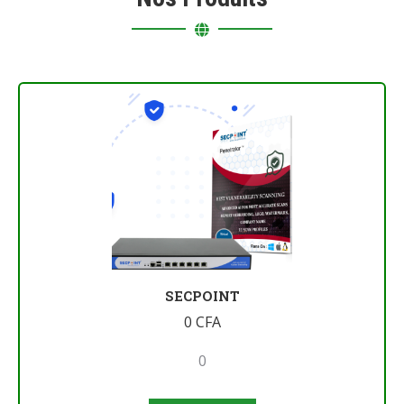
SECPOINT
0
CFA
0