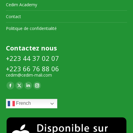
Cedim Academy
Contact
Politique de confidentialité
Contactez nous
+223 44 37 02 07
+223 66 76 88 06
cedim@cedim-mali.com
Trouvez nous sur :
La
La
La
La
page
page
page
page
French
Facebook
X
LinkedIn
Instagram
s'ouvre
s'ouvre
s'ouvre
s'ouvre
dans
dans
dans
dans
une
une
une
une