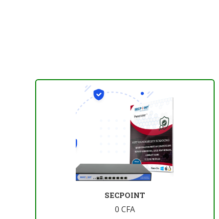
SECPOINT
0
CFA