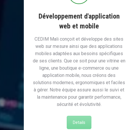
Développement d'application
web et mobile
CEDIM Mali conçoit et développe des sites
web sur mesure ainsi que des applications
mobiles adaptées aux besoins spécifiques
de ses clients. Que ce soit pour une vitrine en
ligne, une boutique e-commerce ou une
application mobile, nous créons des
solutions modernes, ergonomiques et faciles
à gérer. Notre équipe assure aussi le suivi et
la maintenance pour garantir performance,
sécurité et évolutivité.
Details