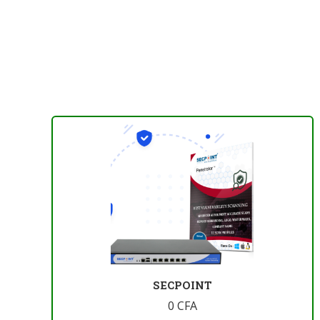
SECPOINT
0
CFA