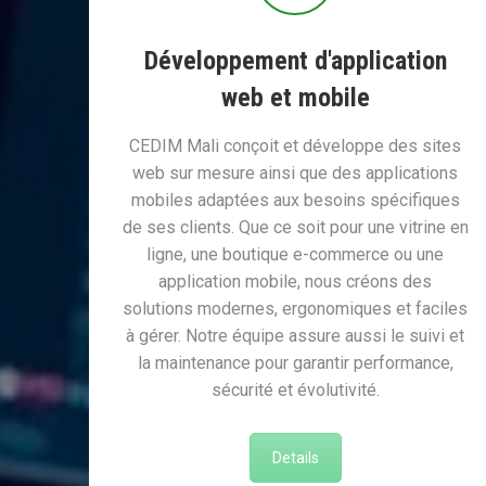
Développement d'application
web et mobile
CEDIM Mali conçoit et développe des sites
web sur mesure ainsi que des applications
mobiles adaptées aux besoins spécifiques
de ses clients. Que ce soit pour une vitrine en
ligne, une boutique e-commerce ou une
application mobile, nous créons des
solutions modernes, ergonomiques et faciles
à gérer. Notre équipe assure aussi le suivi et
la maintenance pour garantir performance,
sécurité et évolutivité.
Details