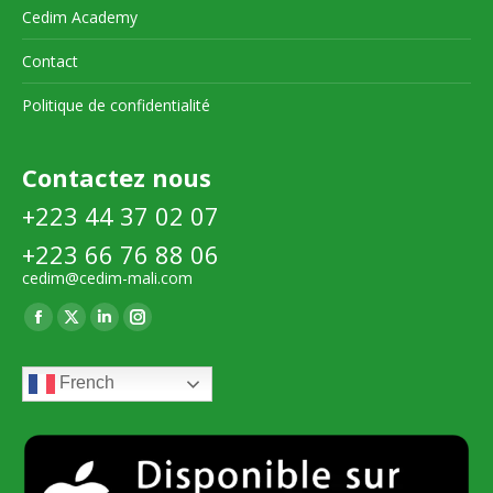
Cedim Academy
Contact
Politique de confidentialité
Contactez nous
+223 44 37 02 07
+223 66 76 88 06
cedim@cedim-mali.com
Trouvez nous sur :
La
La
La
La
page
page
page
page
French
Facebook
X
LinkedIn
Instagram
s'ouvre
s'ouvre
s'ouvre
s'ouvre
dans
dans
dans
dans
une
une
une
une