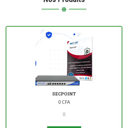
SECPOINT
0
CFA
0