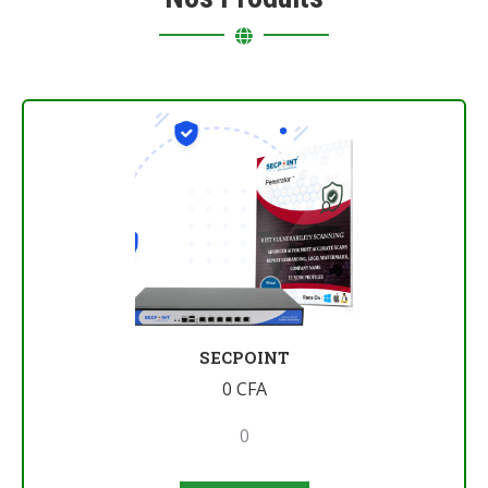
SECPOINT
0
CFA
0