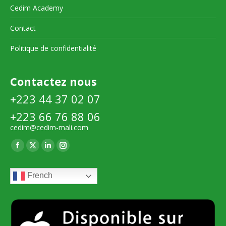
Cedim Academy
Contact
Politique de confidentialité
Contactez nous
+223 44 37 02 07
+223 66 76 88 06
cedim@cedim-mali.com
Trouvez nous sur :
La
La
La
La
page
page
page
page
French
Facebook
X
LinkedIn
Instagram
s'ouvre
s'ouvre
s'ouvre
s'ouvre
dans
dans
dans
dans
une
une
une
une