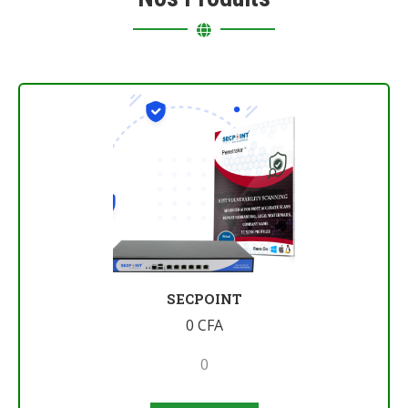
SECPOINT
0
CFA
0