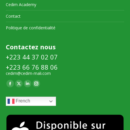
Cedim Academy
Contact
Politique de confidentialité
Contactez nous
+223 44 37 02 07
+223 66 76 88 06
cedim@cedim-mali.com
Trouvez nous sur :
La
La
La
La
page
page
page
page
French
Facebook
X
LinkedIn
Instagram
s'ouvre
s'ouvre
s'ouvre
s'ouvre
dans
dans
dans
dans
une
une
une
une