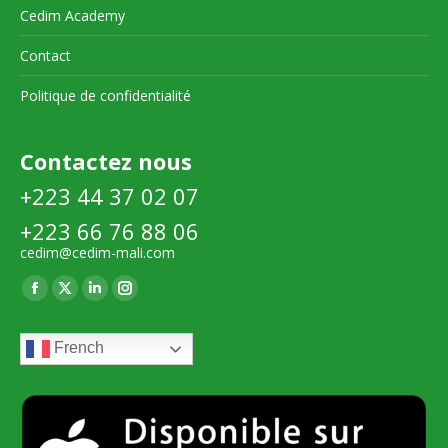
Cedim Academy
Contact
Politique de confidentialité
Contactez nous
+223 44 37 02 07
+223 66 76 88 06
cedim@cedim-mali.com
Trouvez nous sur :
La
La
La
La
page
page
page
page
French
Facebook
X
LinkedIn
Instagram
s'ouvre
s'ouvre
s'ouvre
s'ouvre
dans
dans
dans
dans
une
une
une
une