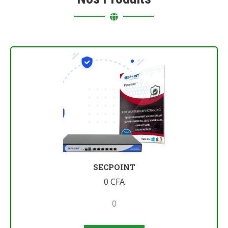
SECPOINT
0
CFA
0