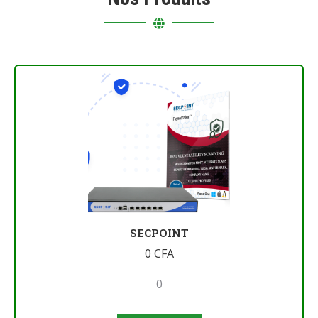
SECPOINT
0
CFA
0