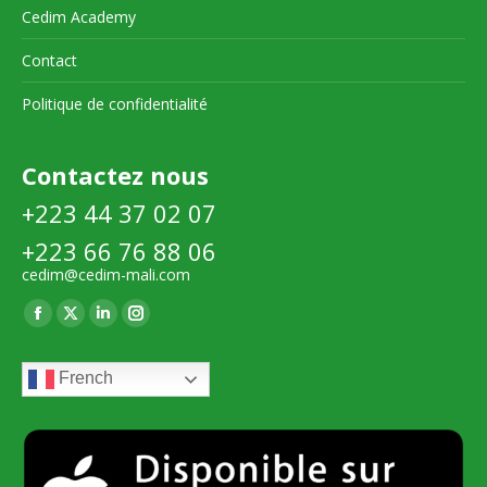
Cedim Academy
Contact
Politique de confidentialité
Contactez nous
+223 44 37 02 07
+223 66 76 88 06
cedim@cedim-mali.com
Trouvez nous sur :
La
La
La
La
page
page
page
page
French
Facebook
X
LinkedIn
Instagram
s'ouvre
s'ouvre
s'ouvre
s'ouvre
dans
dans
dans
dans
une
une
une
une