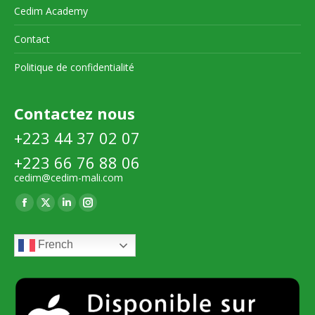
Cedim Academy
Contact
Politique de confidentialité
Contactez nous
+223 44 37 02 07
+223 66 76 88 06
cedim@cedim-mali.com
Trouvez nous sur :
La
La
La
La
page
page
page
page
French
Facebook
X
LinkedIn
Instagram
s'ouvre
s'ouvre
s'ouvre
s'ouvre
dans
dans
dans
dans
une
une
une
une