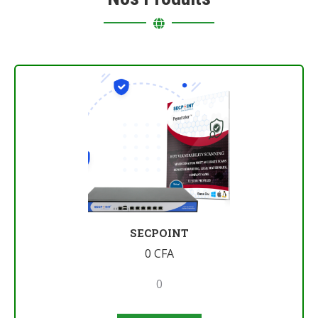
SECPOINT
0
CFA
0