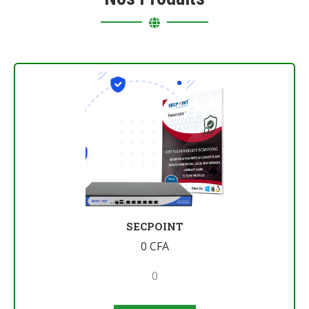
SECPOINT
0
CFA
0