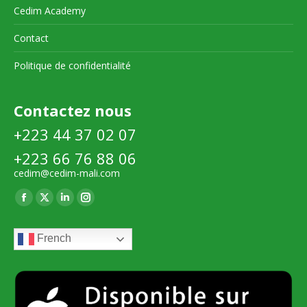
Cedim Academy
Contact
Politique de confidentialité
Contactez nous
+223 44 37 02 07
+223 66 76 88 06
cedim@cedim-mali.com
Trouvez nous sur :
La
La
La
La
page
page
page
page
French
Facebook
X
LinkedIn
Instagram
s'ouvre
s'ouvre
s'ouvre
s'ouvre
dans
dans
dans
dans
une
une
une
une