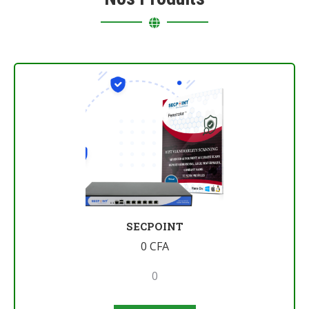
SECPOINT
0
CFA
0