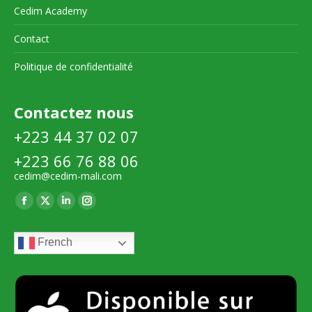
Cedim Academy
Contact
Politique de confidentialité
Contactez nous
+223 44 37 02 07
+223 66 76 88 06
cedim@cedim-mali.com
Trouvez nous sur :
La
La
La
La
page
page
page
page
French
Facebook
X
LinkedIn
Instagram
s'ouvre
s'ouvre
s'ouvre
s'ouvre
dans
dans
dans
dans
une
une
une
une