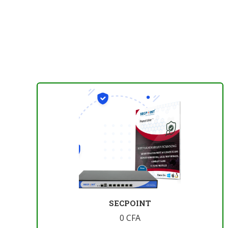
SECPOINT
0
CFA