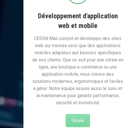
Développement d'application
web et mobile
CEDIM Mali conçoit et développe des sites
web sur mesure ainsi que des applications
mobiles adaptées aux besoins spécifiques
de ses clients. Que ce soit pour une vitrine en
ligne, une boutique e-commerce ou une
application mobile, nous créons des
solutions modernes, ergonomiques et faciles
à gérer. Notre équipe assure aussi le suivi et
la maintenance pour garantir performance,
sécurité et évolutivité.
Details