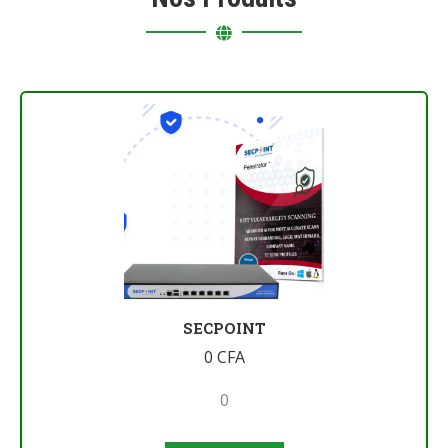
SECPOINT
0
CFA
0