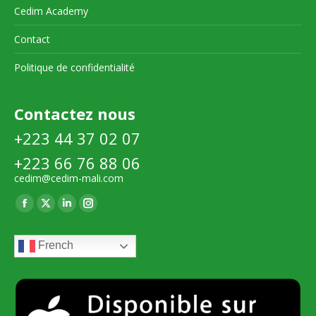
Cedim Academy
Contact
Politique de confidentialité
Contactez nous
+223 44 37 02 07
+223 66 76 88 06
cedim@cedim-mali.com
Trouvez nous sur :
La
La
La
La
page
page
page
page
French
Facebook
X
LinkedIn
Instagram
s'ouvre
s'ouvre
s'ouvre
s'ouvre
dans
dans
dans
dans
une
une
une
une