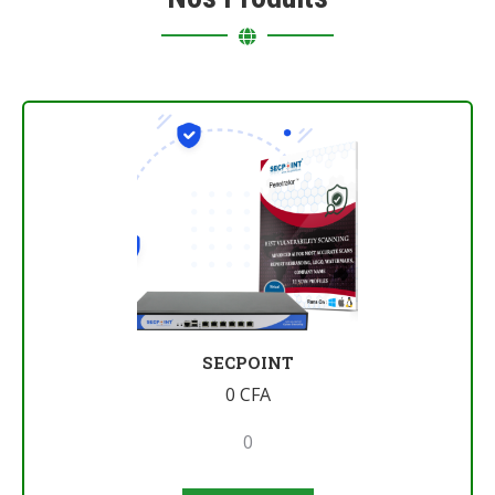
SECPOINT
0
CFA
0