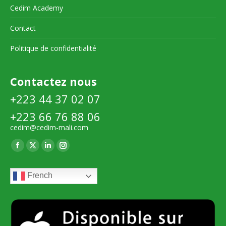
Cedim Academy
Contact
Politique de confidentialité
Contactez nous
+223 44 37 02 07
+223 66 76 88 06
cedim@cedim-mali.com
Trouvez nous sur :
La
La
La
La
page
page
page
page
French
Facebook
X
LinkedIn
Instagram
s'ouvre
s'ouvre
s'ouvre
s'ouvre
dans
dans
dans
dans
une
une
une
une