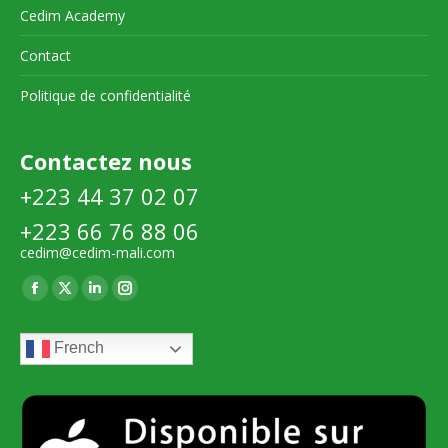
Cedim Academy
Contact
Politique de confidentialité
Contactez nous
+223 44 37 02 07
+223 66 76 88 06
cedim@cedim-mali.com
Trouvez nous sur :
La
La
La
La
page
page
page
page
French
Facebook
X
LinkedIn
Instagram
s'ouvre
s'ouvre
s'ouvre
s'ouvre
dans
dans
dans
dans
une
une
une
une