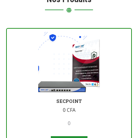
SECPOINT
0
CFA
0