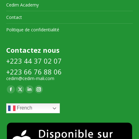
Cedim Academy
Contact
Politique de confidentialité
Contactez nous
+223 44 37 02 07
+223 66 76 88 06
cedim@cedim-mali.com
Trouvez nous sur :
La
La
La
La
page
page
page
page
French
Facebook
X
LinkedIn
Instagram
s'ouvre
s'ouvre
s'ouvre
s'ouvre
dans
dans
dans
dans
une
une
une
une