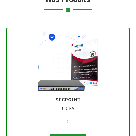
SECPOINT
0
CFA
0