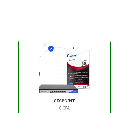
SECPOINT
0
CFA