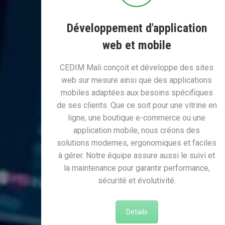
Développement d'application
web et mobile
CEDIM Mali conçoit et développe des sites
web sur mesure ainsi que des applications
mobiles adaptées aux besoins spécifiques
de ses clients. Que ce soit pour une vitrine en
ligne, une boutique e-commerce ou une
application mobile, nous créons des
solutions modernes, ergonomiques et faciles
à gérer. Notre équipe assure aussi le suivi et
la maintenance pour garantir performance,
sécurité et évolutivité.
Details