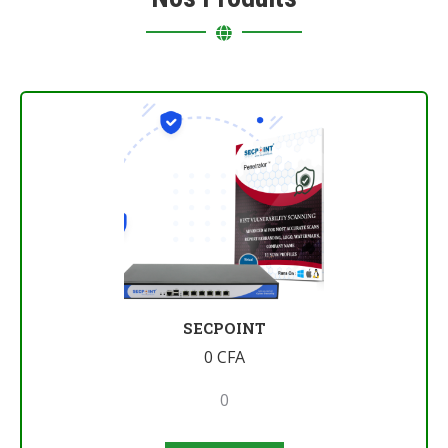
SECPOINT
0
CFA
0