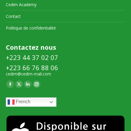
Cedim Academy
Contact
Politique de confidentialité
Contactez nous
+223 44 37 02 07
+223 66 76 88 06
cedim@cedim-mali.com
Trouvez nous sur :
La
La
La
La
page
page
page
page
French
Facebook
X
LinkedIn
Instagram
s'ouvre
s'ouvre
s'ouvre
s'ouvre
dans
dans
dans
dans
une
une
une
une