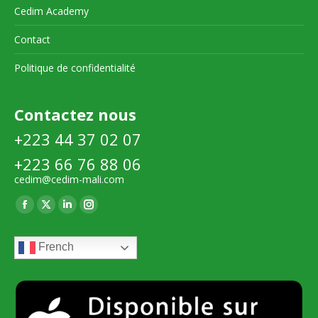
Cedim Academy
Contact
Politique de confidentialité
Contactez nous
+223 44 37 02 07
+223 66 76 88 06
cedim@cedim-mali.com
Trouvez nous sur :
La
La
La
La
page
page
page
page
French
Facebook
X
LinkedIn
Instagram
s'ouvre
s'ouvre
s'ouvre
s'ouvre
dans
dans
dans
dans
une
une
une
une