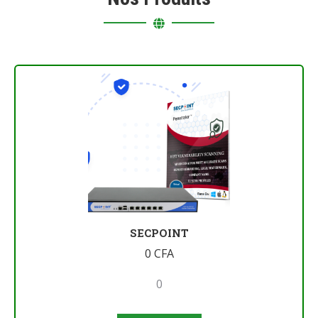
SECPOINT
0
CFA
0