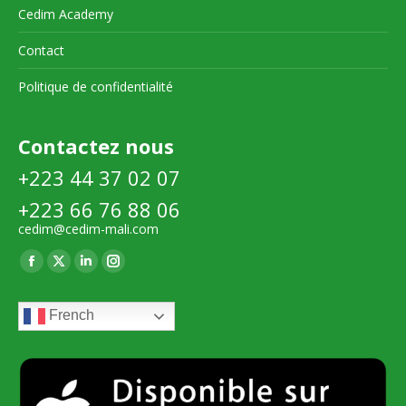
Cedim Academy
Contact
Politique de confidentialité
Contactez nous
+223 44 37 02 07
+223 66 76 88 06
cedim@cedim-mali.com
Trouvez nous sur :
La
La
La
La
page
page
page
page
French
Facebook
X
LinkedIn
Instagram
s'ouvre
s'ouvre
s'ouvre
s'ouvre
dans
dans
dans
dans
une
une
une
une