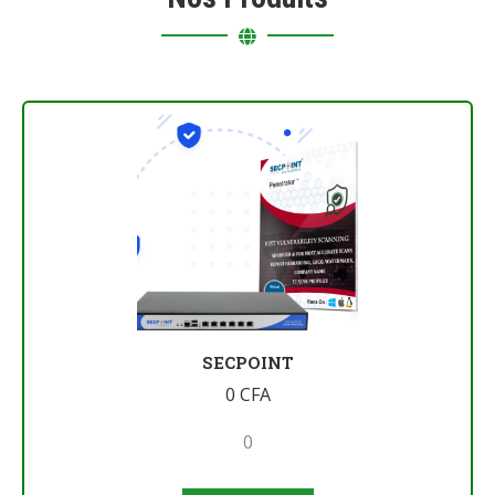
SECPOINT
0
CFA
0